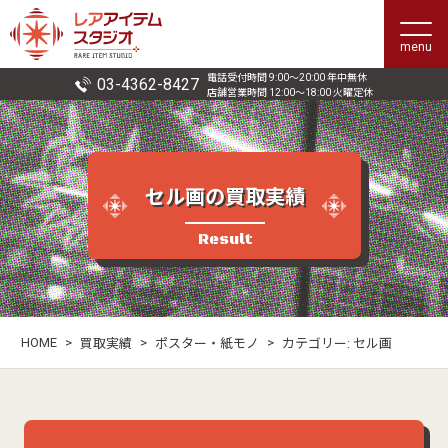
menu
電話受付時間 9:00〜20:00 年中無休
03-4362-8427
店舗営業時間 12:00〜18:00 火曜定休
セル画の買取実績
Result
HOME
>
>
>
買取実績
ポスター・紙モノ
カテゴリー:
セル画