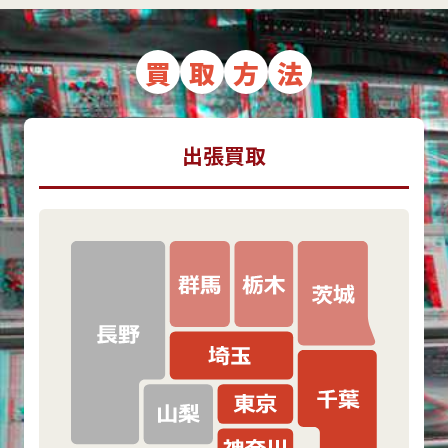
買
取
方
法
出張買取