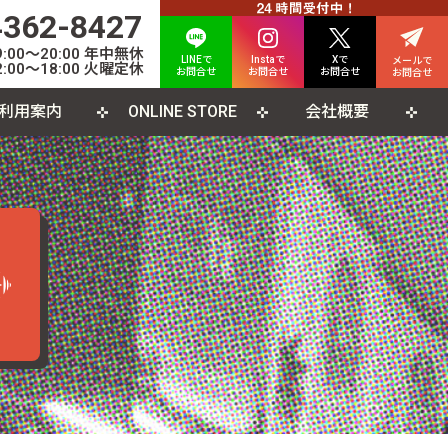
4362-8427
00〜20:00 年中無休
LINEで
Instaで
Xで
メールで
:00〜18:00 火曜定休
お問合せ
お問合せ
お問合せ
お問合せ
利用案内
ONLINE STORE
会社概要
INE査定について
人情報保護方針
カード
よくある質問
利用規約
CD
ソコンソフト
書籍・雑誌