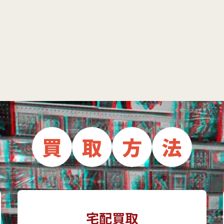
買
取
方
法
宅配買取