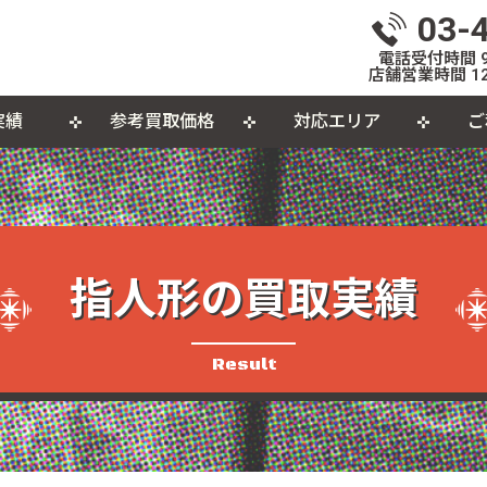
03-
電話受付時間 9:
店舗営業時間 12
実績
参考買取価格
対応エリア
ご
いて
体
出張買取について
おもちゃ
おしらせ
L
個
カセットテープ
パ
品
指人形の買取実績
Result