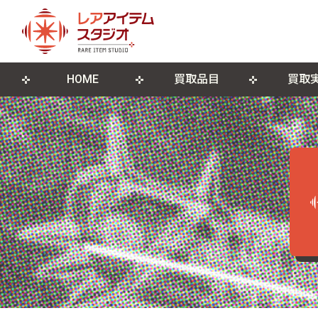
HOME
買取品目
買取
来店買取について
ゲームソフト
店舗概要
宅配買取につ
ゲーム機本
ブログ
古物営業法に基づく表記
遺品整理・生前整理
DVD・Blu-ray
レコード
ポスター・紙モノ
その他関連