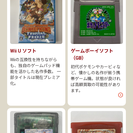
Wii U ソフト
ゲームボーイソフト
（GB）
Wiiの互換性を持ちながら
も、独自のゲームパッド機
初代ポケモンやカービィな
能を活かした名作多数。 一
ど、懐かしの名作が揃う携
部タイトルは現在プレミア
帯ゲーム機。状態が良けれ
化。
ば高額買取の可能性があり
ます。