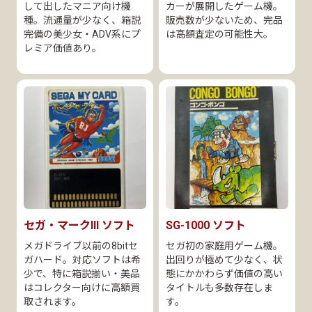
して出したマニア向け機
カーが展開したゲーム機。
種。流通量が少なく、箱説
販売数が少ないため、完品
完備の美少女・ADV系にプ
は高額査定の可能性大。
レミア価値あり。
セガ・マークIII ソフト
SG-1000 ソフト
メガドライブ以前の8bitセ
セガ初の家庭用ゲーム機。
ガハード。対応ソフトは希
出回りが極めて少なく、状
少で、特に箱説揃い・美品
態にかかわらず価値の高い
はコレクター向けに高額買
タイトルも多数存在しま
取されます。
す。