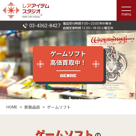
menu
電話受付時間 9:00〜20:00 年中無休
03-4362-8427
店舗営業時間 12:00〜18:00 火曜定休
ゲームソフト
高価買取中！
GENRE
HOME
>
>
買取品目
ゲームソフト
ゲームソフト
の