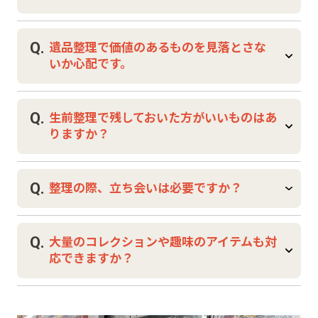
当店ではお客様の想いを尊重しながら、適切
A.
な整理をお手伝いします。
少量であればご家族で対応できますが、大量
Q.
遺品整理で価値のあるものを見落とさな
のお品や価値の判断が難しいものは専門業者
いか心配です。
に依頼するのがおすすめです。
レアアイテムスタジオでは専門スタッフが査
A.
定から整理まで一括して対応します。
当店は買取業がメインのため、一般の業者で
Q.
生前整理で残しておいた方がいいものはあ
は見逃されやすい価値も専門店の視点から丁
りますか？
寧に査定いたします。
A.
想い出の品やご家族に伝えたい大切な品、相
Q.
整理の際、立ち会いは必要ですか？
続や手続きに必要な書類は必ず残しましょ
う。
A.
レアアイテムスタジオでは処分と保管の仕分
初回は立ち会いをお願いするケースが多いで
Q.
大量のコレクションや趣味のアイテムも対
けについてもご相談いただけます。
すが、ご希望であれば立ち会い不要での作業
応できますか？
も可能です。
遠方にお住まいのご家族からのご依頼も承っ
A.
ております。
はい、大量のコレクションや趣味のアイテム
もまとめて査定・買取が可能です。