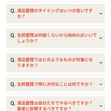
A.
遺品整理はご家族が亡くなられた後に遺品を
Q.
遺品整理のタイミングはいつが良いです
整理する作業、生前整理はご自身が元気なう
か？
ちに物や財産を整理しておく作業です。
レアアイテムスタジオでは、どちらの場合も
A.
お客様の状況に合わせた丁寧なサポートを行
法要や相続手続きに合わせて行う方が多いで
Q.
生前整理は何歳くらいから始めればいいで
っています。
すが、ご家族のお気持ちが落ち着いた時期に
しょうか？
進めるのが理想です。
レアアイテムスタジオでは急ぎの対応からゆ
A.
とりを持ったご依頼まで柔軟に対応可能で
年齢に決まりはありませんが、60代以降で始
Q.
遺品整理ではどのようなものが対象にな
す。
める方が増えています。
りますか？
少しずつ取り組むことでご自身の負担も減ら
せます。
A.
衣類や家具・家電、書籍や趣味のコレクショ
Q.
生前整理で特に大切なことは何ですか？
ンなど幅広く対象です。
レアアイテムスタジオは特にゲーム・CD・レ
A.
コード・カード類などの査定を得意としてお
財産や重要書類、デジタルデータなどの整理
Q.
遺品整理は自分たちでやるべきですか？
り、価値あるお品を見逃さずに取り扱いま
を早めに行い、残すものと手放すものを明確
業者に依頼するべきですか？
す。
にすることです。