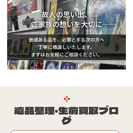
専門スタッフがジャンルごとに丁寧に仕分け
と査定を行いますので、大規模な整理やコレ
故人の思い出、
クション一括のご依頼も安心してお任せくだ
ご家族の想いを大切に――
さい。
価値ある品を、必要とする次の方へ
丁寧に橋渡しいたします。
まずはお気軽にご相談ください。
遺品整理・生前買取
ブロ
グ