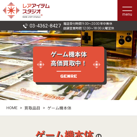
menu
電話受付時間 9:00〜20:00 年中無休
03-4362-8427
店舗営業時間 12:00〜18:00 火曜定休
ゲーム機本体
高価買取中！
GENRE
HOME
>
>
買取品目
ゲーム機本体
ゲーム機本体
の