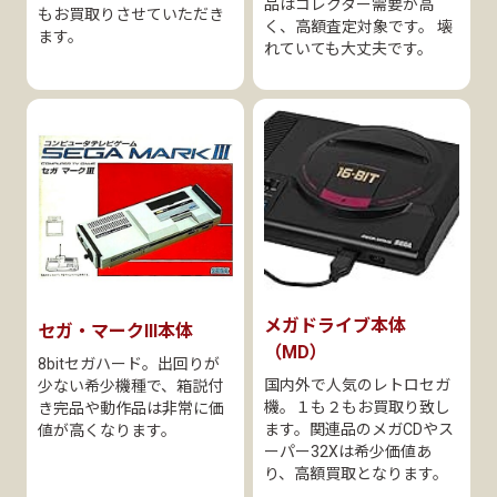
品はコレクター需要が高
もお買取りさせていただき
く、高額査定対象です。 壊
ます。
れていても大丈夫です。
メガドライブ本体
セガ・マークIII本体
（MD）
8bitセガハード。出回りが
国内外で人気のレトロセガ
少ない希少機種で、箱説付
機。１も２もお買取り致し
き完品や動作品は非常に価
ます。関連品のメガCDやス
値が高くなります。
ーパー32Xは希少価値あ
り、高額買取となります。