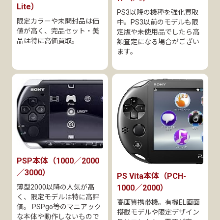
Lite）
PS3以降の機種を強化買取
限定カラーや未開封品は価
中。PS3以前のモデルも限
値が高く、完品セット・美
定版や未使用品でしたら高
品は特に高価買取。
額査定になる場合がござい
ます。
PSP本体（1000／2000
／3000）
PS Vita本体（PCH-
薄型2000以降の人気が高
1000／2000）
く、限定モデルは特に高評
高画質携帯機。有機EL画面
価。 PSPgo等のマニアック
搭載モデルや限定デザイン
な本体や動作しないもので