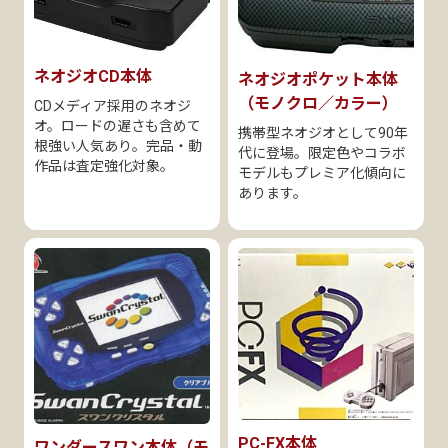
ネオジオCD本体
ネオジオポケット本体
（モノクロ／カラー）
CDメディア採用のネオジ
オ。ロードの遅さも含めて
携帯型ネオジオとして90年
根強い人気あり。完品・動
代に登場。限定色やコラボ
作品は査定強化対象。
モデルもプレミア化傾向に
あります。
PC-FX本体
ワンダースワン本体（モ