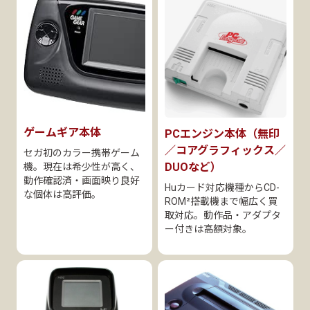
ゲームギア本体
PCエンジン本体（無印
／コアグラフィックス／
セガ初のカラー携帯ゲーム
DUOなど）
機。現在は希少性が高く、
動作確認済・画面映り良好
Huカード対応機種からCD-
な個体は高評価。
ROM²搭載機まで幅広く買
取対応。動作品・アダプタ
ー付きは高額対象。