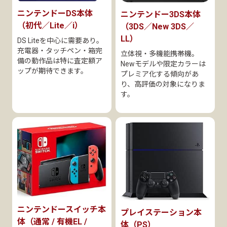
ニンテンドーDS本体
ニンテンドー3DS本体
（初代／Lite／i）
（3DS／New 3DS／
LL）
DS Liteを中心に需要あり。
充電器・タッチペン・箱完
立体視・多機能携帯機。
備の動作品は特に査定額ア
Newモデルや限定カラーは
ップが期待できます。
プレミア化する傾向があ
り、高評価の対象になりま
す。
ニンテンドースイッチ本
プレイステーション本
体（通常 / 有機EL /
体（PS）