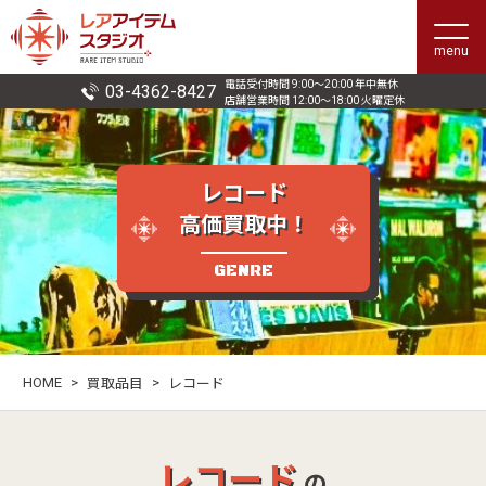
menu
電話受付時間 9:00〜20:00 年中無休
03-4362-8427
店舗営業時間 12:00〜18:00 火曜定休
レコード
高価買取中！
GENRE
HOME
>
>
買取品目
レコード
レコード
の