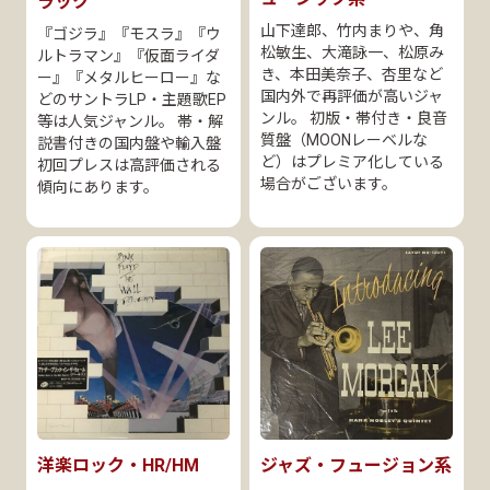
ラック
山下達郎、竹内まりや、角
『ゴジラ』『モスラ』『ウ
松敏生、大滝詠一、松原み
ルトラマン』『仮面ライダ
き、本田美奈子、杏里など
ー』『メタルヒーロー』な
国内外で再評価が高いジャ
どのサントラLP・主題歌EP
ンル。 初版・帯付き・良音
等は人気ジャンル。 帯・解
質盤（MOONレーベルな
説書付きの国内盤や輸入盤
ど）はプレミア化している
初回プレスは高評価される
場合がございます。
傾向にあります。
洋楽ロック・HR/HM
ジャズ・フュージョン系