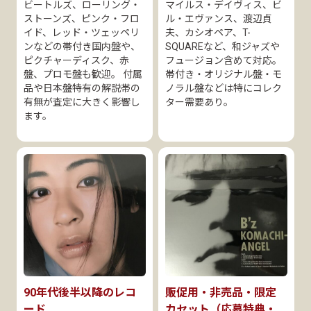
ビートルズ、ローリング・
マイルス・デイヴィス、ビ
ストーンズ、ピンク・フロ
ル・エヴァンス、渡辺貞
イド、レッド・ツェッペリ
夫、カシオペア、T-
ンなどの帯付き国内盤や、
SQUAREなど、和ジャズや
ピクチャーディスク、赤
フュージョン含めて対応。
盤、プロモ盤も歓迎。 付属
帯付き・オリジナル盤・モ
品や日本盤特有の解説帯の
ノラル盤などは特にコレク
有無が査定に大きく影響し
ター需要あり。
ます。
90年代後半以降のレコ
販促用・非売品・限定
ード
カセット（応募特典・