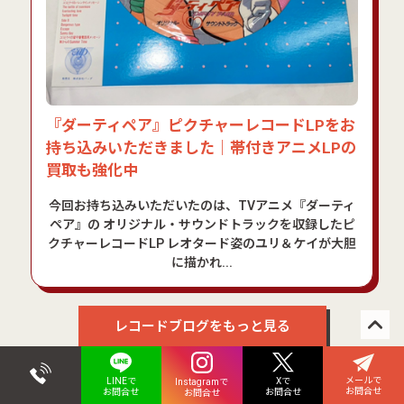
『ダーティペア』ピクチャーレコードLPをお
持ち込みいただきました｜帯付きアニメLPの
買取も強化中
今回お持ち込みいただいたのは、TVアニメ『ダーティ
ペア』の オリジナル・サウンドトラックを収録したピ
クチャーレコードLP レオタード姿のユリ＆ケイが大胆
に描かれ...
レコードブログをもっと見る
メールで
Xで
LINEで
Instagramで
お問合せ
お問合せ
お問合せ
お問合せ