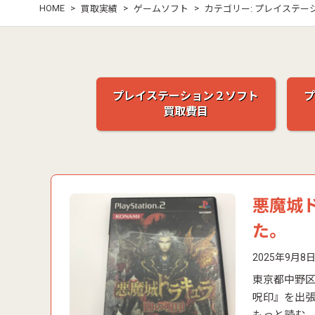
HOME
>
>
>
買取実績
ゲームソフト
カテゴリー:
プレイステー
プレイステーション２ソフト
プ
買取費目
悪魔城
た。
2025年9月8
東京都中野区中
呪印』を出張