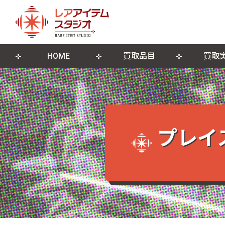
HOME
買取品目
買取
来店買取について
ゲームソフト
店舗概要
宅配買取につ
ゲーム機本
ブログ
古物営業法に基づく表記
遺品整理・生前整理
DVD・Blu-ray
レコード
ポスター・紙モノ
その他関連
プレイ