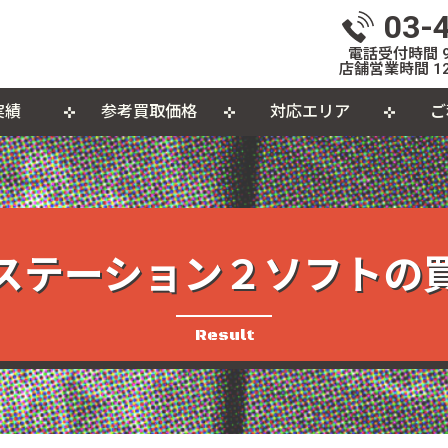
03-
電話受付時間 9:
店舗営業時間 12
実績
参考買取価格
対応エリア
ご
いて
体
出張買取について
おもちゃ
おしらせ
L
個
カセットテープ
パ
品
ステーション２ソフトの
Result