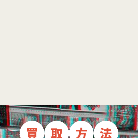
買
取
方
法