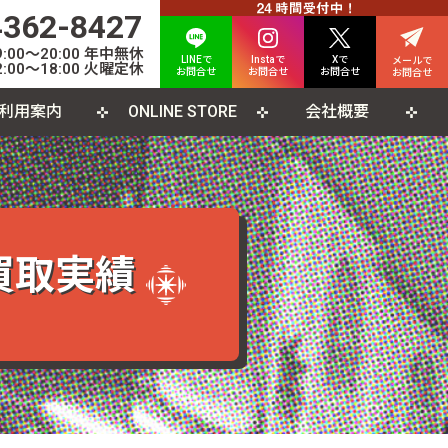
4362-8427
00〜20:00 年中無休
LINEで
Instaで
Xで
メールで
:00〜18:00 火曜定休
お問合せ
お問合せ
お問合せ
お問合せ
利用案内
ONLINE STORE
会社概要
INE査定について
人情報保護方針
カード
よくある質問
利用規約
CD
ソコンソフト
書籍・雑誌
買取実績