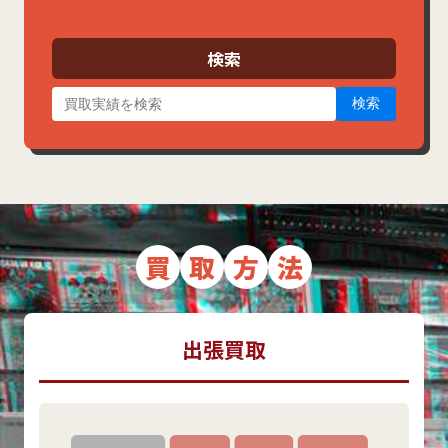
カ
イ
ブ
検索
検索
買
取
方
法
出張買取