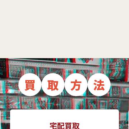
買
取
方
法
宅配買取