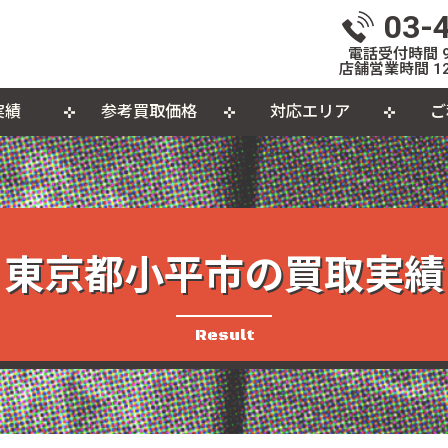
03-
電話受付時間 9:
店舗営業時間 12
実績
参考買取価格
対応エリア
ご
いて
体
出張買取について
おもちゃ
おしらせ
L
個
カセットテープ
パ
品
東京都小平市の買取実績
Result