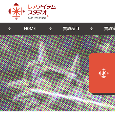
HOME
買取品目
買取
来店買取について
ゲームソフト
店舗概要
宅配買取につ
ゲーム機本
ブログ
古物営業法に基づく表記
遺品整理・生前整理
DVD・Blu-ray
レコード
ポスター・紙モノ
その他関連