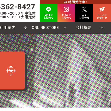
4362-8427
00〜20:00 年中無休
LINEで
Instaで
Xで
メールで
:00〜18:00 火曜定休
お問合せ
お問合せ
お問合せ
お問合せ
利用案内
ONLINE STORE
会社概要
INE査定について
人情報保護方針
カード
よくある質問
利用規約
CD
ソコンソフト
書籍・雑誌