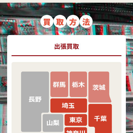
買
取
方
法
出張買取