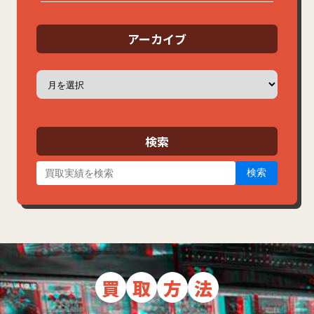
アーカイブ
ア
ー
カ
イ
ブ
検索
検索
買
取
方
法