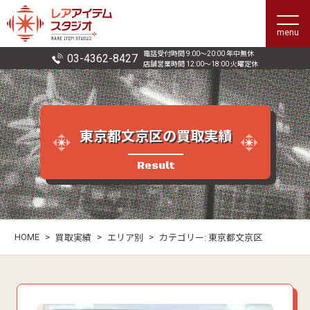
menu
電話受付時間 9:00〜20:00 年中無休
03-4362-8427
店舗営業時間 12:00〜18:00 火曜定休
東京都文京区の買取実績
Result
HOME
>
>
>
買取実績
エリア別
カテゴリー:
東京都文京区