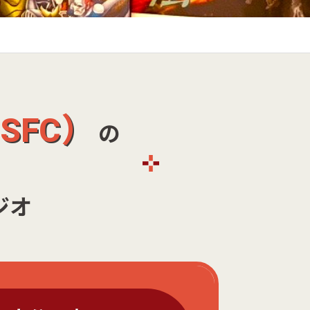
SFC）
の
ジオ