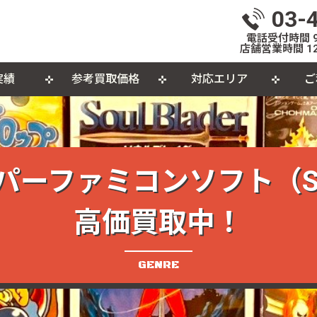
03-
電話受付時間 9:
店舗営業時間 12
実績
参考買取価格
対応エリア
ご
いて
体
出張買取について
おもちゃ
おしらせ
L
個
カセットテープ
パ
パーファミコンソフト（S
品
高価買取中！
GENRE