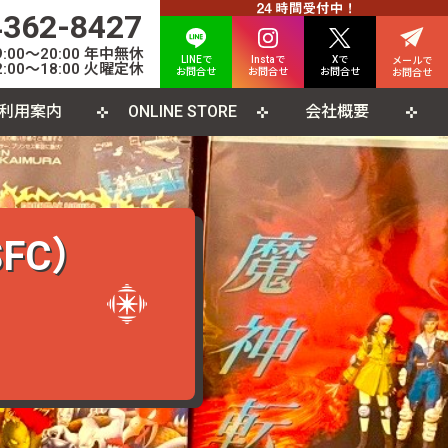
4362-8427
00〜20:00 年中無休
LINEで
Instaで
Xで
メールで
:00〜18:00 火曜定休
お問合せ
お問合せ
お問合せ
お問合せ
利用案内
ONLINE STORE
会社概要
INE査定について
人情報保護方針
カード
よくある質問
利用規約
CD
ソコンソフト
書籍・雑誌
FC）