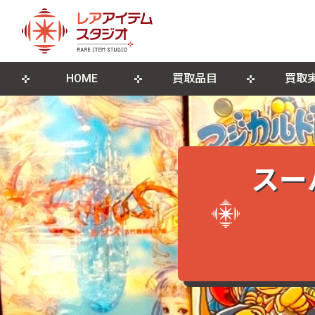
HOME
買取品目
買取
来店買取について
ゲームソフト
店舗概要
宅配買取につ
ゲーム機本
ブログ
古物営業法に基づく表記
遺品整理・生前整理
DVD・Blu-ray
レコード
スー
ポスター・紙モノ
その他関連