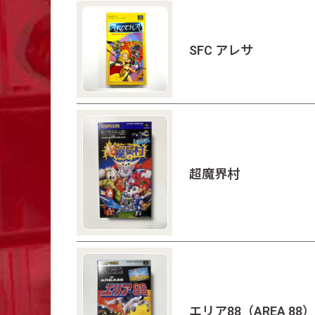
SFC アレサ
超魔界村
エリア88（AREA 88