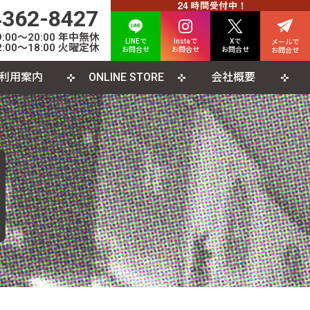
4362-8427
00〜20:00 年中無休
LINEで
Instaで
Xで
メールで
:00〜18:00 火曜定休
お問合せ
お問合せ
お問合せ
お問合せ
利用案内
ONLINE STORE
会社概要
INE査定について
人情報保護方針
カード
よくある質問
利用規約
CD
ソコンソフト
書籍・雑誌