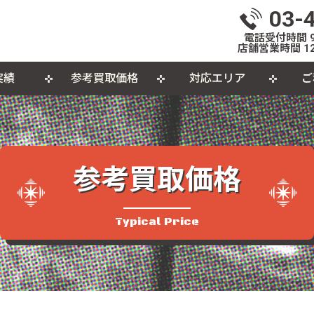
03-
電話受付時間 9:
店舗営業時間 12
実績
参考買取価格
対応エリア
ご
いて
体
出張買取について
おもちゃ
おしらせ
L
個
カセットテープ
パ
参考買取価格
品
Typical Price