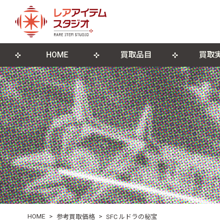
HOME
買取品目
買取
来店買取について
ゲームソフト
店舗概要
宅配買取につ
ゲーム機本
ブログ
古物営業法に基づく表記
遺品整理・生前整理
DVD・Blu-ray
レコード
ポスター・紙モノ
その他関連
HOME
>
>
参考買取価格
SFC ルドラの秘宝