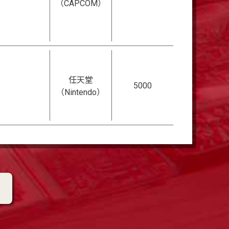
（CAPCOM）
任天堂
5000
（Nintendo）