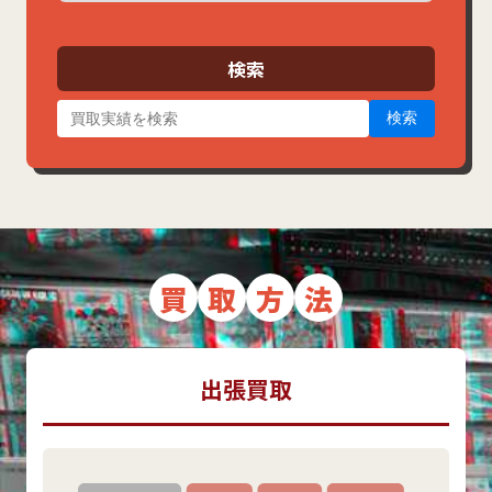
カ
イ
ブ
検索
検索
買
取
方
法
出張買取