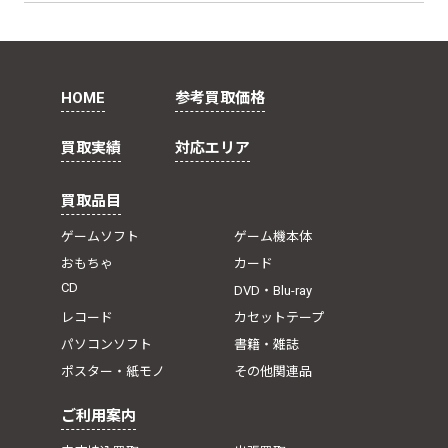
A.
けます。
A5. ゲーム機・アニメグッズ・音楽CD・
DVD・トレカ・古本など、かつての趣味品の
整理・実家の片付けに伴う買取依頼が多い地
域です。団地や昔ながらの一軒家からのご依
HOME
参考買取価格
頼も多く、レトロアイテムに出会うことが多
いエリアです。
買取実績
対応エリア
買取品目
ゲームソフト
ゲーム機本体
おもちゃ
カード
CD
DVD・Blu-ray
レコード
カセットテープ
パソコンソフト
書籍・雑誌
ポスター・紙モノ
その他関連品
ご利用案内