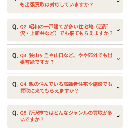
も出張買取は対応していますか？
A.
A1. はい、所沢・小手指・新所沢などのマン
Q.
Q2. 昭和の一戸建てが多い住宅地（西所
ション・再開発エリアにも対応しておりま
沢・上新井など）でも来てもらえますか？
す。エレベーターのない物件や、駐車スペー
スが限られている場所でも事前にご相談いた
A.
だければ柔軟に対応可能です。
A2. はい、古い戸建てや納戸・倉庫の片付け
Q.
Q3. 狭山ヶ丘や山口など、やや郊外でも出
も大歓迎です。ファミコン・カセットテー
張可能ですか？
プ・CD・古本・フィギュアなど、眠っていた
品に価値があるケースも多く、実家整理の際
A.
によくご依頼をいただいています。
A3. はい、所沢市内全域に無料で出張対応し
Q.
Q4. 親の住んでいる高齢者住宅や施設でも
ています。西武球場前・下山口・堀兼などの
買取に来てもらえますか？
住宅エリアでも対応実績がございますので、
お気軽にお申し付けください。
A.
A4. はい、高齢者施設・サービス付き住宅に
Q.
Q5. 所沢市ではどんなジャンルの買取が多
も訪問可能です。ご家族の立ち会いや事前相
いですか？
談にも対応しておりますので、生前整理・施
設入居前の片付けにも安心してご利用いただ