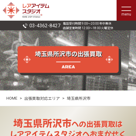
menu
電話受付時間 9:00〜20:00 年中無休
03-4362-8427
店舗営業時間 12:00〜18:00 火曜定休
埼玉県所沢市の出張買取
AREA
HOME
>
>
出張買取対応エリア
埼玉県所沢市
埼玉県所沢市
への出張買取は
レアアイテムスタジオへおまかせく