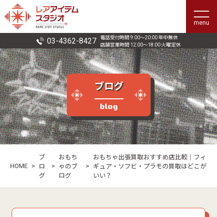
menu
電話受付時間 9:00〜20:00 年中無休
03-4362-8427
店舗営業時間 12:00〜18:00 火曜定休
ブログ
blog
ブ
おもち
おもちゃ出張買取おすすめ店比較｜フィ
HOME
>
>
>
ロ
ゃのブ
ギュア・ソフビ・プラモの買取はどこが
グ
ログ
いい？