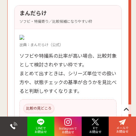
まんだらけ
ソフビ・特撮寄り／比較候補になりやすい枠
出典：まんだらけ（公式）
ソフビや特撮系の比率が高い場合、比較対象
として検討されやすい枠です。
まとめて出すときは、シリーズ単位での扱い
方や、状態チェックの基準が合うかを見比べ
ると判断しやすくなります。
比較の見どころ
向いているケース
ソフビ中心、特撮アイテム
が多い
メールで
Xで
LINEで
Instagramで
お問合せ
お問合せ
お問合せ
お問合せ
見比べたい点
版違いの見方、状態説明の基