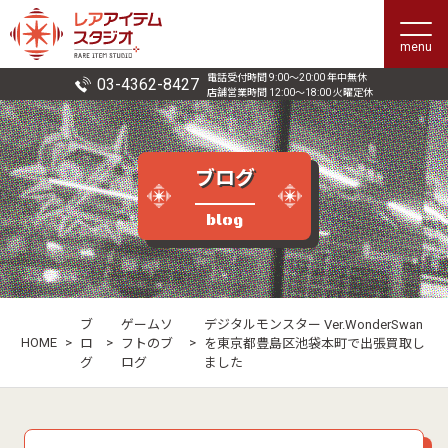
menu
電話受付時間 9:00〜20:00 年中無休
03-4362-8427
店舗営業時間 12:00〜18:00 火曜定休
ブログ
blog
ブ
ゲームソ
デジタルモンスター Ver.WonderSwan
HOME
>
>
>
ロ
フトのブ
を東京都豊島区池袋本町で出張買取し
グ
ログ
ました