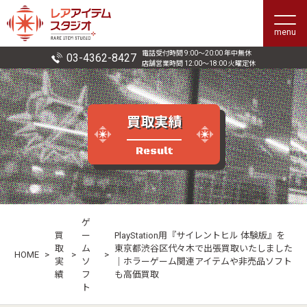
menu
電話受付時間 9:00〜20:00 年中無休
03-4362-8427
店舗営業時間 12:00〜18:00 火曜定休
買取実績
Result
ゲ
買
ー
PlayStation用『サイレントヒル 体験版』を
取
ム
東京都渋谷区代々木で出張買取いたしました
HOME
>
>
>
実
ソ
｜ホラーゲーム関連アイテムや非売品ソフト
績
フ
も高価買取
ト