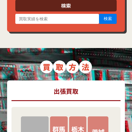
ブ
検索
検索
買
取
方
法
出張買取