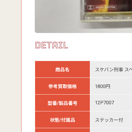
DETAIL
商品名
スケバン刑事 ス
参考買取価格
1800円
12P7007
型番/製品番号
状態/付属品
ステッカー付