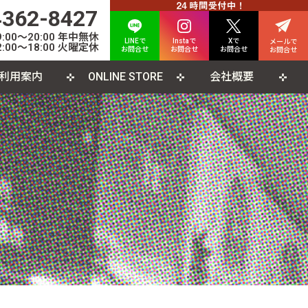
4362-8427
00〜20:00 年中無休
LINEで
Instaで
Xで
メールで
:00〜18:00 火曜定休
お問合せ
お問合せ
お問合せ
お問合せ
利用案内
ONLINE STORE
会社概要
INE査定について
人情報保護方針
カード
よくある質問
利用規約
CD
ソコンソフト
書籍・雑誌