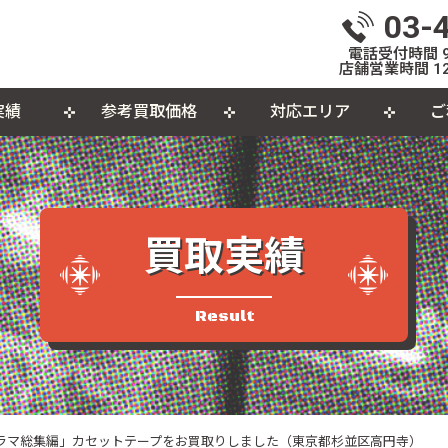
03-
電話受付時間 9:
店舗営業時間 12
実績
参考買取価格
対応エリア
ご
いて
体
出張買取について
おもちゃ
おしらせ
L
個
カセットテープ
パ
買取実績
品
Result
ドラマ総集編」カセットテープをお買取りしました（東京都杉並区高円寺）