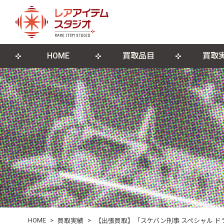
HOME
買取品目
買取
来店買取について
ゲームソフト
店舗概要
宅配買取につ
ゲーム機本
ブログ
古物営業法に基づく表記
遺品整理・生前整理
DVD・Blu-ray
レコード
ポスター・紙モノ
その他関連
HOME
>
>
買取実績
【出張買取】「スケバン刑事 スペシャル 