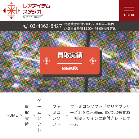
menu
電話受付時間 9:00〜20:00 年中無休
03-4362-8427
店舗営業時間 12:00〜18:00 火曜定休
買取実績
Result
ゲ
買
ー
ファ
ファミコンソフト『マリオブラザ
取
ム
ミコ
ーズ』を東京都品川区で出張買取
HOME
>
>
>
>
実
ソ
ンソ
｜初期デザインの箱付きレトロゲ
績
フ
フト
ーム
ト