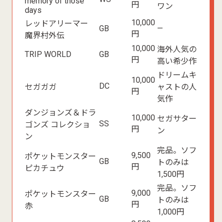
memory of those
円
ワン
days
10,000
レッドアリーマー
GB
—
円
魔界村外伝
10,000
海外人気の
TRIP WORLD
GB
円
高い希少作
ドリームキ
10,000
DC
セガガガ
ャストの人
円
気作
ダンジョンズ＆ドラ
10,000
セガサター
SS
ゴンズ コレクショ
円
ン
ン
完品。ソフ
9,500
ポケットモンスター
GB
トのみは
円
ピカチュウ
1,500円
完品。ソフ
9,000
ポケットモンスター
GB
トのみは
円
赤
1,000円