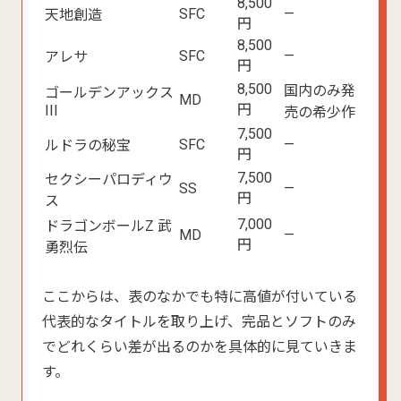
8,500
SFC
—
天地創造
円
8,500
SFC
—
アレサ
円
8,500
国内のみ発
ゴールデンアックス
MD
円
III
売の希少作
7,500
SFC
—
ルドラの秘宝
円
7,500
セクシーパロディウ
SS
—
円
ス
7,000
ドラゴンボールZ 武
MD
—
円
勇烈伝
ここからは、表のなかでも特に高値が付いている
代表的なタイトルを取り上げ、完品とソフトのみ
でどれくらい差が出るのかを具体的に見ていきま
す。