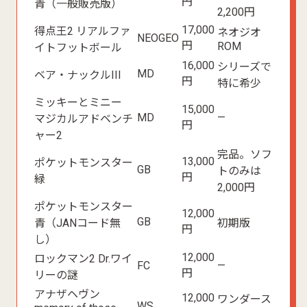
円
青（一般販売版）
2,200円
17,000
得点王2 リアルファ
ネオジオ
NEOGEO
円
ROM
イトフットボール
16,000
シリーズで
MD
ベア・ナックルIII
円
特に希少
ミッキーとミニー
15,000
MD
—
マジカルアドベンチ
円
ャー2
完品。ソフ
13,000
ポケットモンスター
GB
トのみは
円
緑
2,000円
ポケットモンスター
12,000
GB
青（JANコード無
初期版
円
し）
12,000
ロックマン2 Dr.ワイ
FC
—
円
リーの謎
アナザヘヴン
12,000
ワンダース
WS