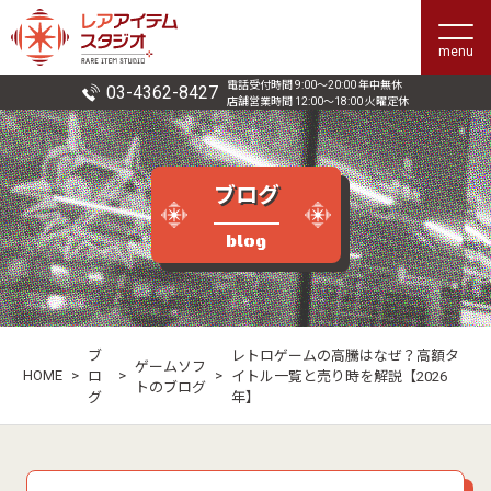
menu
電話受付時間 9:00〜20:00 年中無休
03-4362-8427
店舗営業時間 12:00〜18:00 火曜定休
ブログ
blog
ブ
レトロゲームの高騰はなぜ？高額タ
ゲームソフ
HOME
>
>
>
ロ
イトル一覧と売り時を解説【2026
トのブログ
グ
年】