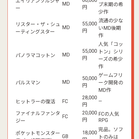
60,000
エイリアンソルジャ
MD
ブ末期の希
円
ー
少作
流通の少な
55,000
リスター・ザ・シュ
MD
いMD後期
円
ーティングスター
作
人気「コッ
55,000
トン」シリ
MD
パノラマコットン
円
ーズの希少
作
ゲームフリ
50,000
MD
パルスマン
ーク開発の
円
MD作
28,000
FC
—
ヒットラーの復活
円
20,000
ファイナルファンタ
FCの人気
FC
円
RPG
ジー
完品。ソフ
18,000
ポケットモンスター
GB
トのみは