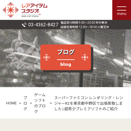
menu
電話受付時間 9:00〜20:00 年中無休
03-4362-8427
店舗営業時間 12:00〜18:00 火曜定休
ブログ
blog
ゲーム
ブ
スーパーファミコン レンダリング・レン
ソフト
HOME
>
>
>
ロ
ジャーR2を東京都中野区で出張買取しま
のブロ
グ
した | 超希少プレミアソフトのご紹介
グ