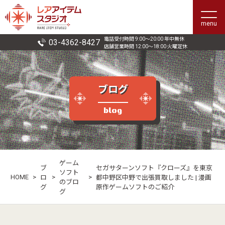
menu
電話受付時間 9:00〜20:00 年中無休
03-4362-8427
店舗営業時間 12:00〜18:00 火曜定休
ブログ
blog
ゲーム
ブ
セガサターンソフト『クローズ』を東京
ソフト
HOME
>
>
>
ロ
都中野区中野で出張買取しました | 漫画
のブロ
グ
原作ゲームソフトのご紹介
グ