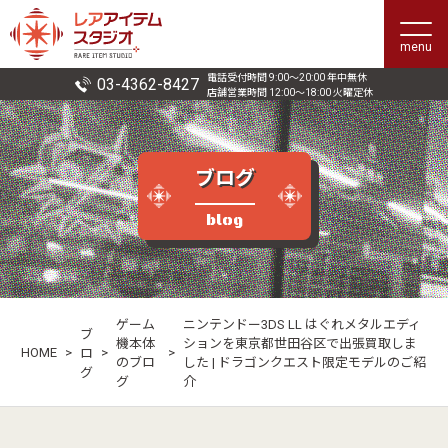
menu
電話受付時間 9:00〜20:00 年中無休
03-4362-8427
店舗営業時間 12:00〜18:00 火曜定休
ブログ
blog
ゲーム
ニンテンドー3DS LL はぐれメタルエディ
ブ
機本体
ションを東京都世田谷区で出張買取しま
HOME
>
>
>
ロ
のブロ
した | ドラゴンクエスト限定モデルのご紹
グ
グ
介