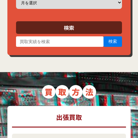
ー
カ
イ
ブ
検索
検索
買
取
方
法
出張買取