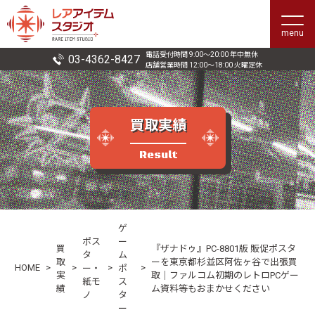
menu
電話受付時間 9:00〜20:00 年中無休
03-4362-8427
店舗営業時間 12:00〜18:00 火曜定休
買取実績
Result
ゲ
ポス
ー
買
『ザナドゥ』PC-8801版 販促ポスタ
タ
ム
取
ーを東京都杉並区阿佐ヶ谷で出張買
HOME
>
>
>
>
ー・
ポ
実
取｜ファルコム初期のレトロPCゲー
紙モ
ス
績
ム資料等もおまかせください
ノ
タ
ー