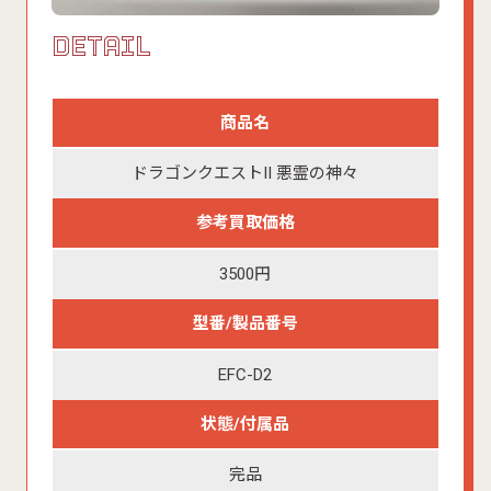
DETAIL
商品名
ドラゴンクエストII 悪霊の神々
参考買取価格
3500円
型番/製品番号
EFC-D2
状態/付属品
完品