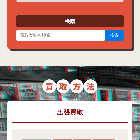
カ
イ
ブ
検索
検索
買
取
方
法
出張買取