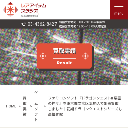
menu
電話受付時間 9:00〜20:00 年中無休
03-4362-8427
店舗営業時間 12:00〜18:00 火曜定休
買取実績
Result
ゲ
買
ー
ファミコンソフト『ドラゴンクエストII 悪霊
取
ム
の神々』を東京都文京区本駒込で出張買取
HOME
>
>
>
実
ソ
しました｜初期ドラゴンクエストシリーズも
績
フ
高価買取
ト