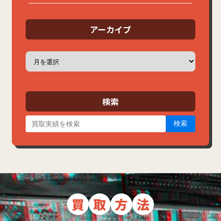
アーカイブ
ア
ー
カ
イ
ブ
検索
検索
買
取
方
法