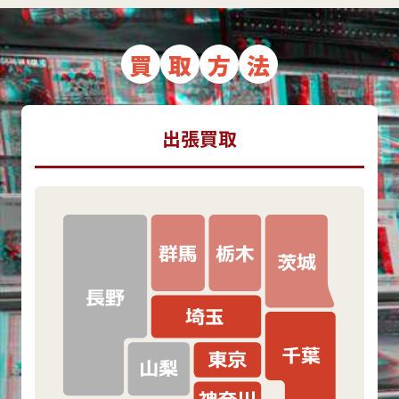
買
取
方
法
出張買取