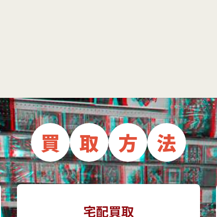
買
取
方
法
宅配買取