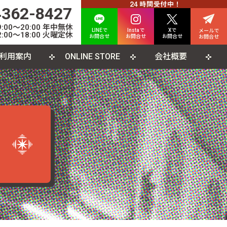
4362-8427
00〜20:00 年中無休
LINEで
Instaで
Xで
メールで
:00〜18:00 火曜定休
お問合せ
お問合せ
お問合せ
お問合せ
利用案内
ONLINE STORE
会社概要
INE査定について
人情報保護方針
カード
よくある質問
利用規約
CD
ソコンソフト
書籍・雑誌