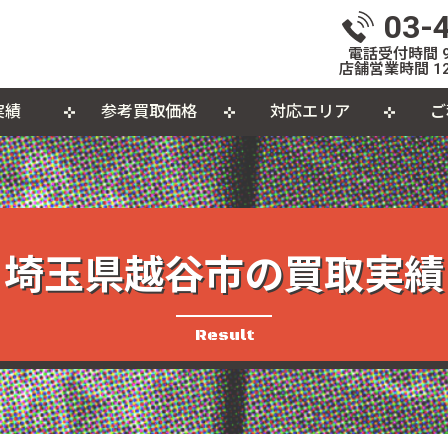
03-
電話受付時間 9:
店舗営業時間 12
実績
参考買取価格
対応エリア
ご
いて
体
出張買取について
おもちゃ
おしらせ
L
個
カセットテープ
パ
品
埼玉県越谷市の買取実績
Result