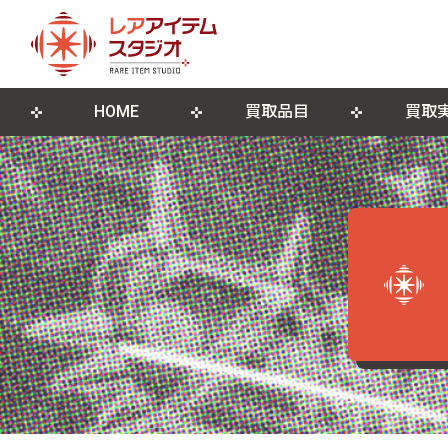
HOME
買取品目
買取
来店買取について
ゲームソフト
店舗概要
宅配買取につ
ゲーム機本
ブログ
古物営業法に基づく表記
遺品整理・生前整理
DVD・Blu-ray
レコード
ポスター・紙モノ
その他関連