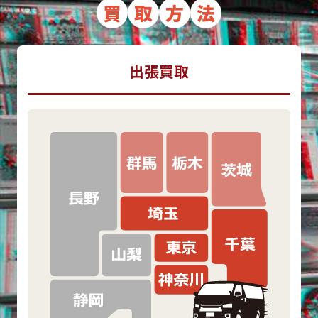
買
取
方
法
出張買取