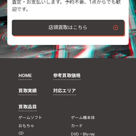
査定・お支払いします。予約不要、1点からでも歓
迎です。
店頭買取はこちら
HOME
参考買取価格
買取実績
対応エリア
買取品目
ゲームソフト
ゲーム機本体
おもちゃ
カード
CD
DVD・Blu-ray