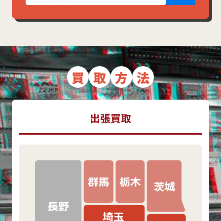
買
取
方
法
出張買取