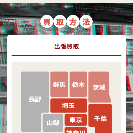
買
取
方
法
出張買取