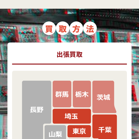
買
取
方
法
出張買取