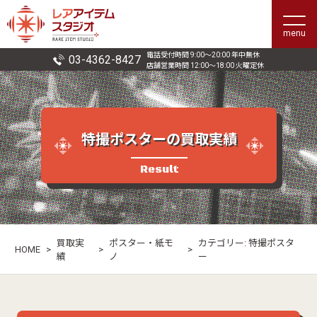
menu
電話受付時間 9:00〜20:00 年中無休
03-4362-8427
店舗営業時間 12:00〜18:00 火曜定休
特撮ポスターの買取実績
Result
買取実
ポスター・紙モ
カテゴリー:
特撮ポスタ
HOME
>
>
>
績
ノ
ー