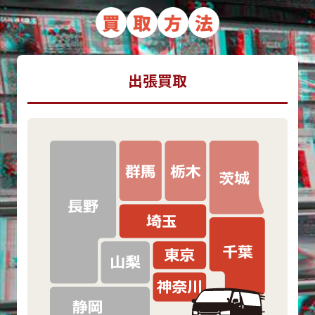
買
取
方
法
出張買取