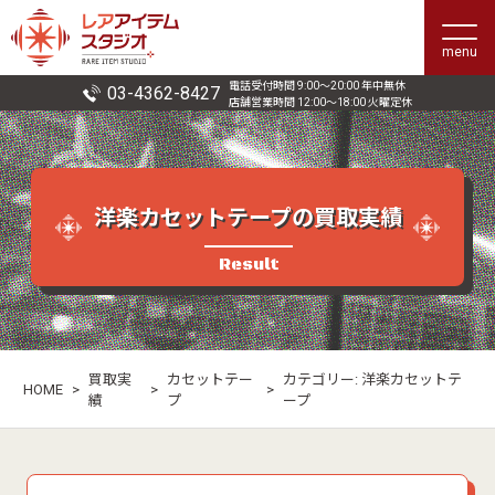
menu
電話受付時間 9:00〜20:00 年中無休
03-4362-8427
店舗営業時間 12:00〜18:00 火曜定休
洋楽カセットテープの買取実績
Result
買取実
カセットテー
カテゴリー:
洋楽カセットテ
HOME
>
>
>
績
プ
ープ