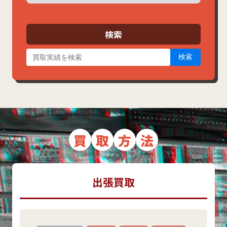
カ
イ
ブ
検索
検索
買
取
方
法
出張買取