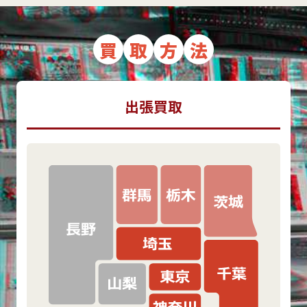
買
取
方
法
出張買取