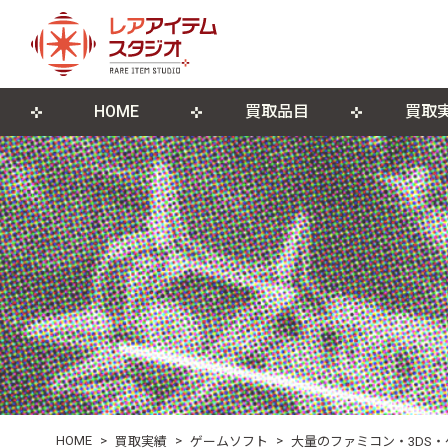
HOME
買取品目
買取
来店買取について
ゲームソフト
店舗概要
宅配買取につ
ゲーム機本
ブログ
古物営業法に基づく表記
遺品整理・生前整理
DVD・Blu-ray
レコード
ポスター・紙モノ
その他関連
HOME
>
>
>
買取実績
ゲームソフト
大量のファミコン・3DS