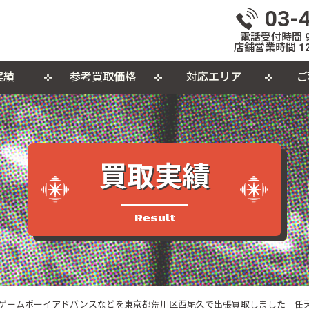
03-
電話受付時間 9:
店舗営業時間 12
実績
参考買取価格
対応エリア
ご
いて
体
出張買取について
おもちゃ
おしらせ
L
個
カセットテープ
パ
買取実績
品
Result
・ゲームボーイアドバンスなどを東京都荒川区西尾久で出張買取しました｜任