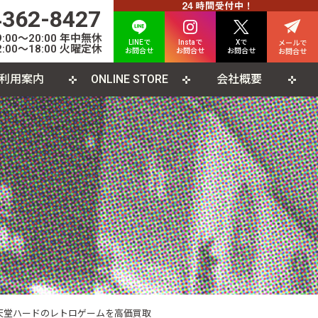
4362-8427
00〜20:00 年中無休
LINEで
Instaで
Xで
メールで
:00〜18:00 火曜定休
お問合せ
お問合せ
お問合せ
お問合せ
利用案内
ONLINE STORE
会社概要
INE査定について
人情報保護方針
カード
よくある質問
利用規約
CD
ソコンソフト
書籍・雑誌
天堂ハードのレトロゲームを高価買取