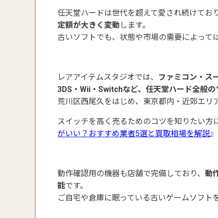
任天堂ハードは世代を超えて愛され続けてお
定額が大きく変動
します。
古いソフトでも、状態や市場の需要によって
レアアイテムスタジオでは、
ファミコン・スー
3DS・Wii・Switchなど、任天堂ハード全
荒川区西尾久をはじめ、東京都内・近郊エリ
スイッチを高く売るためのコツを知りたい方
がいい？
おすすめ業者5選と買取相場を解説
』
動作確認用の機器も店舗で完備しており、
動
能
です。
ご自宅や倉庫に眠っている古いゲームソフト