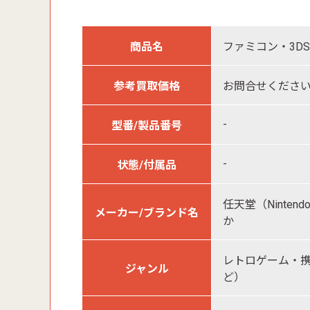
商品名
ファミコン・3D
参考買取価格
お問合せくださ
-
型番/製品番号
-
状態/付属品
任天堂（Ninte
メーカー/ブランド名
か
レトロゲーム・携
ジャンル
ど）