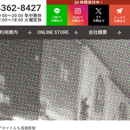
4362-8427
00〜20:00 年中無休
LINEで
Instaで
Xで
メールで
:00〜18:00 火曜定休
お問合せ
お問合せ
お問合せ
お問合せ
利用案内
ONLINE STORE
会社概要
INE査定について
人情報保護方針
カード
よくある質問
利用規約
CD
ソコンソフト
書籍・雑誌
アタイトルも高価買取