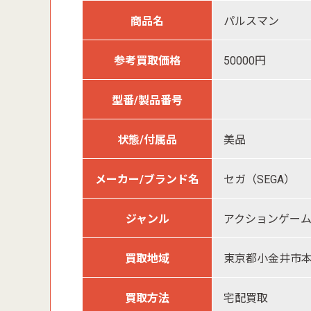
商品名
パルスマン
参考買取価格
50000円
型番/製品番号
状態/付属品
美品
メーカー/ブランド名
セガ（SEGA）
ジャンル
アクションゲー
買取地域
東京都小金井市
買取方法
宅配買取