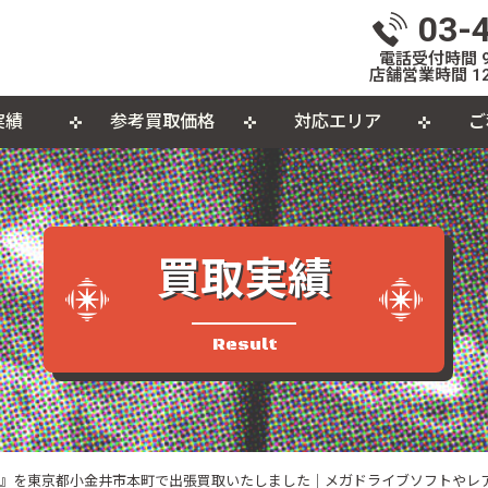
03-
電話受付時間 9:
店舗営業時間 12
実績
参考買取価格
対応エリア
ご
いて
体
出張買取について
おもちゃ
おしらせ
L
個
カセットテープ
パ
買取実績
品
Result
』を東京都小金井市本町で出張買取いたしました｜メガドライブソフトやレ