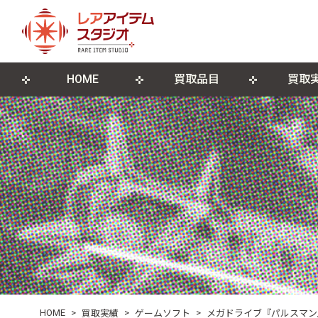
HOME
買取品目
買取
来店買取について
ゲームソフト
店舗概要
宅配買取につ
ゲーム機本
ブログ
古物営業法に基づく表記
遺品整理・生前整理
DVD・Blu-ray
レコード
ポスター・紙モノ
その他関連
HOME
>
>
>
買取実績
ゲームソフト
メガドライブ『パルスマン