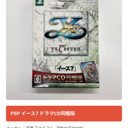
PSP イース7 ドラマCD同梱版