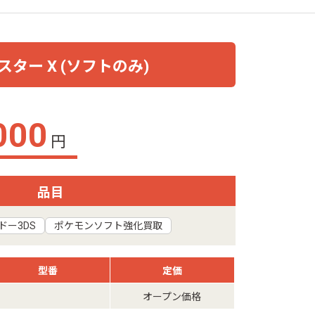
スター X (ソフトのみ)
000
円
品目
ドー3DS
ポケモンソフト強化買取
型番
定価
オープン価格