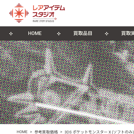
HOME
買取品目
買取
来店買取について
ゲームソフト
店舗概要
宅配買取につ
ゲーム機本
ブログ
古物営業法に基づく表記
遺品整理・生前整理
DVD・Blu-ray
レコード
ポスター・紙モノ
その他関連
HOME
>
>
参考買取価格
3DS ポケットモンスター X (ソフトのみ)