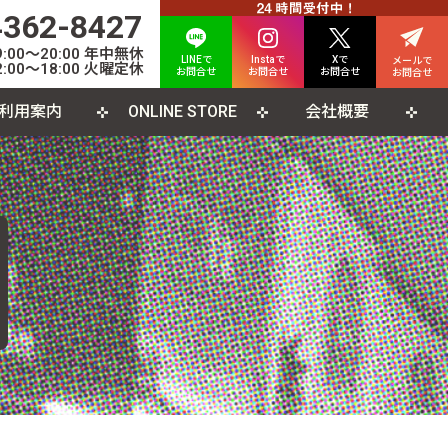
4362-8427
00〜20:00 年中無休
LINEで
Instaで
Xで
メールで
:00〜18:00 火曜定休
お問合せ
お問合せ
お問合せ
お問合せ
利用案内
ONLINE STORE
会社概要
INE査定について
人情報保護方針
カード
よくある質問
利用規約
CD
ソコンソフト
書籍・雑誌