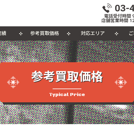
03-
電話受付時間 9:
店舗営業時間 12
実績
参考買取価格
対応エリア
ご
いて
体
出張買取について
おもちゃ
おしらせ
L
個
カセットテープ
パ
参考買取価格
品
Typical Price