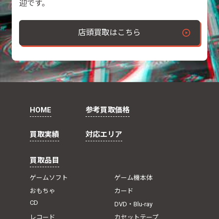
迎です。
店頭買取はこちら
HOME
参考買取価格
買取実績
対応エリア
買取品目
ゲームソフト
ゲーム機本体
おもちゃ
カード
CD
DVD・Blu-ray
レコード
カセットテープ