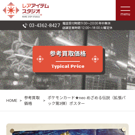
menu
電話受付時間 9:00〜20:00 年中無休
03-4362-8427
店舗営業時間 12:00〜18:00 火曜定休
参考買取価格
Typical Price
参考買取
ポケモンカード★neo めざめる伝説（拡張パ
HOME
>
>
価格
ック第3弾）ポスター