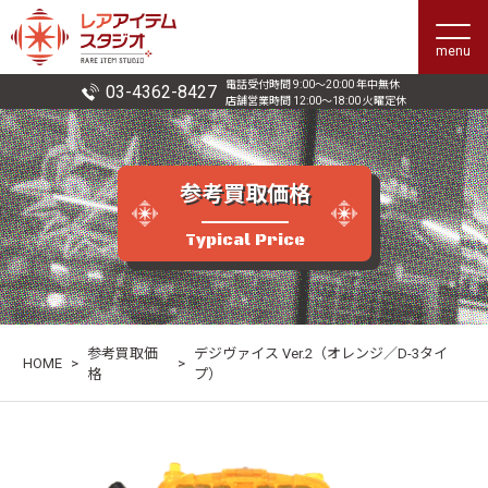
menu
電話受付時間 9:00〜20:00 年中無休
03-4362-8427
店舗営業時間 12:00〜18:00 火曜定休
参考買取価格
Typical Price
参考買取価
デジヴァイス Ver.2（オレンジ／D-3タイ
HOME
>
>
格
プ）