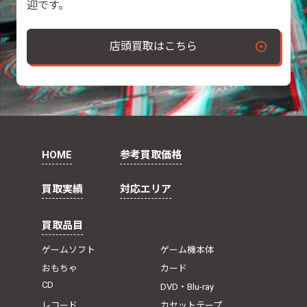
迎です。
店頭買取はこちら
HOME
参考買取価格
買取実績
対応エリア
買取品目
ゲームソフト
ゲーム機本体
おもちゃ
カード
CD
DVD・Blu-ray
レコード
カセットテープ