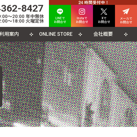
4362-8427
00〜20:00 年中無休
LINEで
Instaで
Xで
メールで
:00〜18:00 火曜定休
お問合せ
お問合せ
お問合せ
お問合せ
利用案内
ONLINE STORE
会社概要
INE査定について
人情報保護方針
カード
よくある質問
利用規約
CD
ソコンソフト
書籍・雑誌