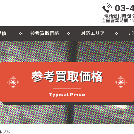
03-
電話受付時間 9:
店舗営業時間 12
実績
参考買取価格
対応エリア
ご
いて
体
出張買取について
おもちゃ
おしらせ
L
個
カセットテープ
パ
参考買取価格
品
Typical Price
ールブルー