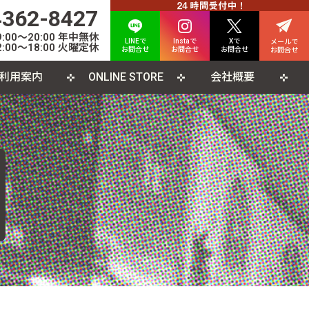
4362-8427
00〜20:00 年中無休
LINEで
Instaで
Xで
メールで
:00〜18:00 火曜定休
お問合せ
お問合せ
お問合せ
お問合せ
利用案内
ONLINE STORE
会社概要
INE査定について
人情報保護方針
カード
よくある質問
利用規約
CD
ソコンソフト
書籍・雑誌