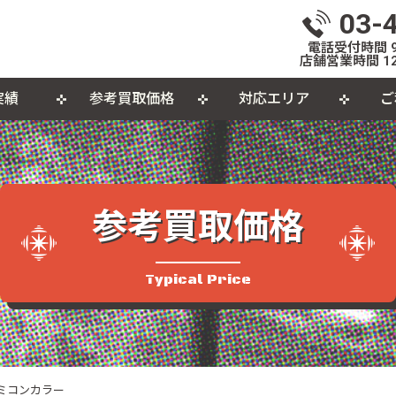
03-
電話受付時間 9:
店舗営業時間 12
実績
参考買取価格
対応エリア
ご
いて
体
出張買取について
おもちゃ
おしらせ
L
個
カセットテープ
パ
参考買取価格
品
Typical Price
ァミコンカラー