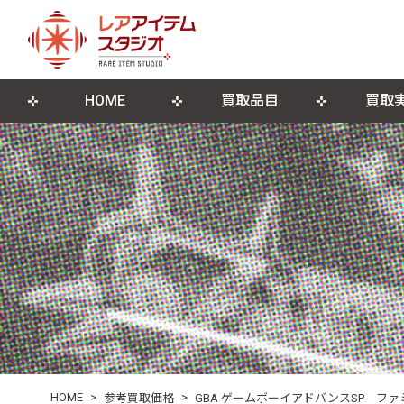
HOME
買取品目
買取
来店買取について
ゲームソフト
店舗概要
宅配買取につ
ゲーム機本
ブログ
古物営業法に基づく表記
遺品整理・生前整理
DVD・Blu-ray
レコード
ポスター・紙モノ
その他関連
HOME
>
>
参考買取価格
GBA ゲームボーイアドバンスSP フ