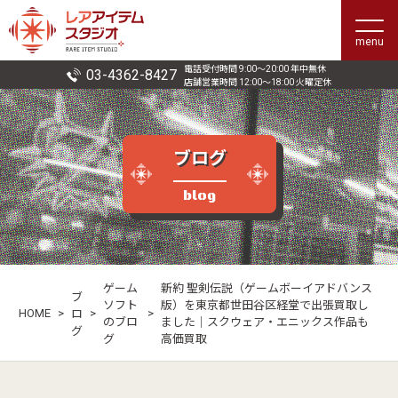
menu
電話受付時間 9:00〜20:00 年中無休
03-4362-8427
店舗営業時間 12:00〜18:00 火曜定休
ブログ
blog
ゲーム
新約 聖剣伝説（ゲームボーイアドバンス
ブ
ソフト
版）を東京都世田谷区経堂で出張買取し
HOME
>
>
>
ロ
のブロ
ました｜スクウェア・エニックス作品も
グ
グ
高価買取