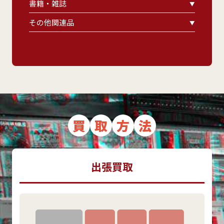
書籍・雑誌
その他関連品
買
取
方
法
出張買取