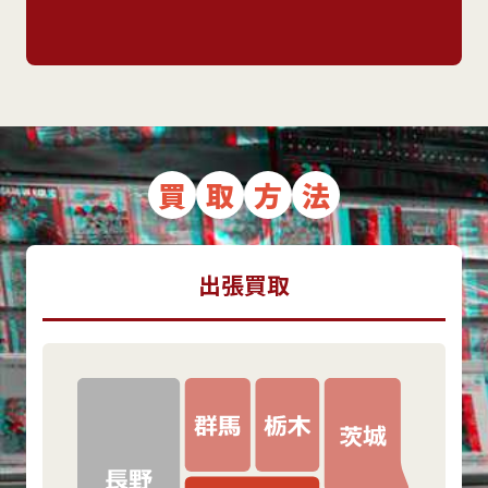
買
取
方
法
出張買取