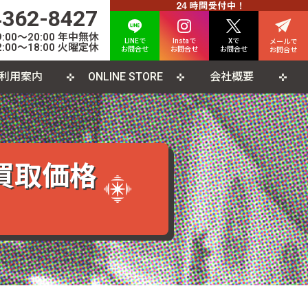
4362-8427
00〜20:00 年中無休
LINEで
Instaで
Xで
メールで
:00〜18:00 火曜定休
お問合せ
お問合せ
お問合せ
お問合せ
利用案内
ONLINE STORE
会社概要
INE査定について
人情報保護方針
カード
よくある質問
利用規約
CD
ソコンソフト
書籍・雑誌
買取価格