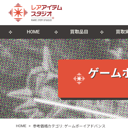
HOME
買取品目
買取
来店買取について
ゲームソフト
店舗概要
宅配買取につ
ゲーム機本
ブログ
古物営業法に基づく表記
遺品整理・生前整理
DVD・Blu-ray
レコード
ゲーム
ポスター・紙モノ
その他関連
HOME
>
参考価格カテゴリ:
ゲームボーイアドバンス