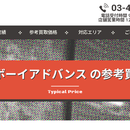
03-
電話受付時間 9:
店舗営業時間 12
実績
参考買取価格
対応エリア
ご
いて
体
出張買取について
おもちゃ
おしらせ
L
個
カセットテープ
パ
ボーイアドバンス の参考
品
Typical Price