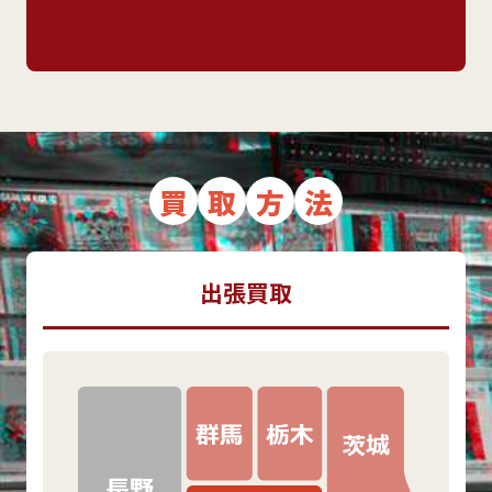
買
取
方
法
出張買取